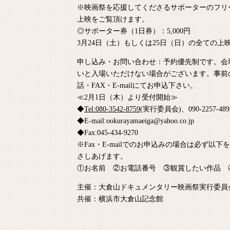
※映画祭を応援してくださるサポーターのフリー
上映をご覧頂けます。
◎サポーター券（1日券）：5,000円
3月24日（土）もしくは25日（日）の全ての上
申し込み・お問い合わせ：予約優先制です。会
いと入場いただけない場合がございます。事前
話・FAX・E-mailにてお申込下さい。
≪2月1日（木）より受付開始≫
◆
Tel:080-3542-8759
(実行委員会)、090-2257-4
◆E-mail:ookurayamaeiga@yahoo.co.jp
◆Fax:045-434-9270
※Fax・E-mailでのお申込みの場合は必ず
さしあげます。
①お名前 ②お電話番号 ③観賞したい作品 
主催：大倉山ドキュメンタリー映画祭実行委員
共催：横浜市大倉山記念館