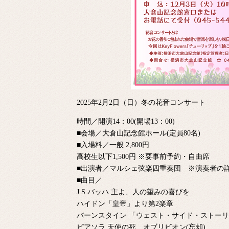
2025年2月2日（日）冬の花音コンサート
時間／開演14：00(開場13：00)
■会場／大倉山記念館ホール(定員80名)
■入場料／一般 2,800円
高校生以下1,500円 ※要事前予約・自由席
■出演者／マルシェ弦楽四重奏団 ※演奏者の
■曲目／
J.S.バッハ 主よ、人の望みの喜びを
ハイドン「皇帝」より第2楽章
バーンスタイン 「ウェスト・サイド・ストー
ピアソラ 天使の死、オブリビオン(忘却)